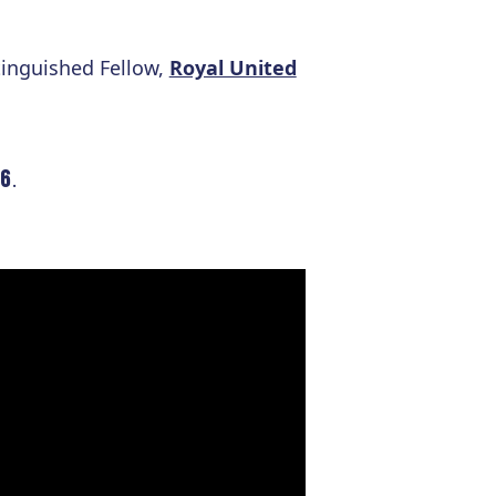
tinguished Fellow,
Royal United
26
.