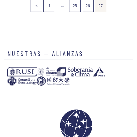
<
1
…
25
26
27
NUESTRAS — ALIANZAS