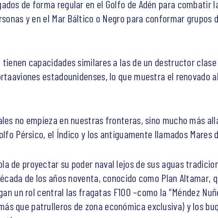
ados de forma regular en el Golfo de Adén para combatir la
ersonas y en el Mar Báltico o Negro para conformar grupos d
 tienen capacidades similares a las de un destructor clase
ortaaviones estadounidenses, lo que muestra el renovado a
ales no empieza en nuestras fronteras, sino mucho más all
olfo Pérsico, el Índico y los antiguamente llamados Mares d
a de proyectar su poder naval lejos de sus aguas tradiciona
 década de los años noventa, conocido como Plan Altamar, q
egan un rol central las fragatas F100 –como la “Méndez Nuñe
ás que patrulleros de zona económica exclusiva) y los bu