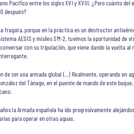
o Pacífico entre los siglos XVI y XVIII. ¿Pero cuánto del 
00 después?
 fragata, porque en la práctica es un destructor antiaére
istema AEGIS y misiles SM-2, tuvimos la oportunidad de vis
 conversar con su tripulación, que viene dando la vuelta al
interrogante.
ón de ser una armada global (…) Realmente, operando en ag
zález del Tánago, en el puente de mando de este buque, u
lcano.
 años la Armada española ha ido progresivamente alejándose
rias para operar en otras aguas.