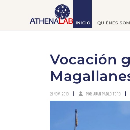
INICIO
QUIÉNES SO
Vocación g
Magallane
21 NOV, 2019
POR
JUAN PABLO TORO