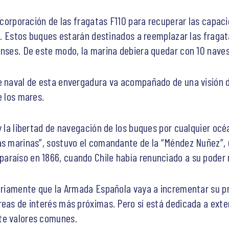
 incorporación de las fragatas F110 para recuperar las capa
ía. Estos buques estarán destinados a reemplazar las fraga
denses. De este modo, la marina debiera quedar con 10 nav
e naval de esta envergadura va acompañado de una visión 
e los mares.
y la libertad de navegación de los buques por cualquier oc
as marinas”, sostuvo el comandante de la “Méndez Nuñez”, 
araíso en 1866, cuando Chile había renunciado a su poder 
sariamente que la Armada Española vaya a incrementar su pre
reas de interés más próximas. Pero sí está dedicada a ext
te valores comunes.