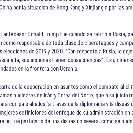
hina por la situación de Hong Kong y Xinjiang o por las a
antecesor Donald Trump fue cuando se refirió a Rusia, paí
an como responsable de toda clase de ciberataques y camp
s elecciones de 2016 y 2020. “Con respecto a Rusia, le dejé
escalada, sus acciones tienen consecuencias”. Es un mensa
ndados en la frontera con Ucrania.
carta de la cooperación en asuntos como el combate al cli
ramas nucleares de Irán y Corea del Norte, que a su juicio
ará con país aliados “a través de la diplomacia y la disuas
 mejores definiciones del enfoque de su administración en 
e no fue partidario de una disuasión severa, como se pudo 