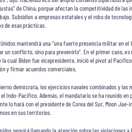
justas” de China, porque afectan la competitividad de las in
ajo. Subsidios a empresas estatales y el robo de tecnologí
s de esas prácticas.
Unidos mantendrá una “una fuerte presencia militar en el
r un conflicto, sino para prevenirlo”. En el primer caso, es
a cual Biden fue vicepresidente, inició el pivot al Pacífico
gión y firmar acuerdos comerciales.
bierno demócrata, los ejercicios navales combinados y las m
el Indo-Pacífico. Además, el mandatario se ha reunido en 
te lo hará con el presidente de Corea del Sur, Moon Jae-in
ses en sus territorios.
idos seguirá llamando la atención sobre las violaciones a 