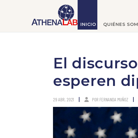
INICIO
QUIÉNES SO
El discurs
esperen di
29 ABR, 2021
POR
FERNANDA MUÑOZ