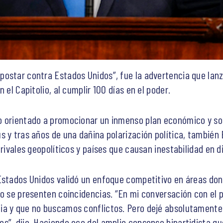
ostar contra Estados Unidos”, fue la advertencia que lanz
 el Capitolio, al cumplir 100 días en el poder.
 orientado a promocionar un inmenso plan económico y soci
s y tras años de una dañina polarización política, también 
 rivales geopolíticos y países que causan inestabilidad en d
Estados Unidos validó un enfoque competitivo en áreas don
o se presenten coincidencias. “En mi conversación con el pr
ia y que no buscamos conflictos. Pero dejé absolutamente 
s”, dijo. Haciendo eco del amplio consenso bipartidista qu