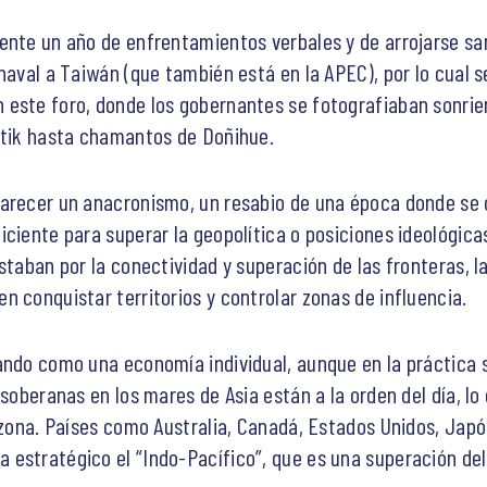
mente un año de enfrentamientos verbales y de arrojarse s
naval a Taiwán (que también está en la APEC), por lo cual se
este foro, donde los gobernantes se fotografiaban sonrie
atik hasta chamantos de Doñihue.
arecer un anacronismo, un resabio de una época donde se c
iente para superar la geopolítica o posiciones ideológicas e
staban por la conectividad y superación de las fronteras, l
n conquistar territorios y controlar zonas de influencia.
ando como una economía individual, aunque en la práctica s
 soberanas en los mares de Asia están a la orden del día, l
a zona. Países como Australia, Canadá, Estados Unidos, Japó
estratégico el “Indo-Pacífico”, que es una superación de