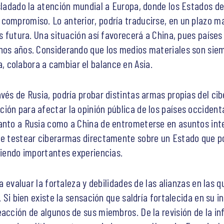
asladado la atención mundial a Europa, donde los Estados 
compromiso. Lo anterior, podría traducirse, en un plazo ma
is futura. Una situación así favorecerá a China, pues país
nos años. Considerando que los medios materiales son siem
 colabora a cambiar el balance en Asia.
vés de Rusia, podría probar distintas armas propias del ci
ión para afectar la opinión pública de los países occident
tanto a Rusia como a China de entrometerse en asuntos int
le testear ciberarmas directamente sobre un Estado que po
eniendo importantes experiencias.
ra evaluar la fortaleza y debilidades de las alianzas en las
. Si bien existe la sensación que saldría fortalecida en su i
acción de algunos de sus miembros. De la revisión de la inf