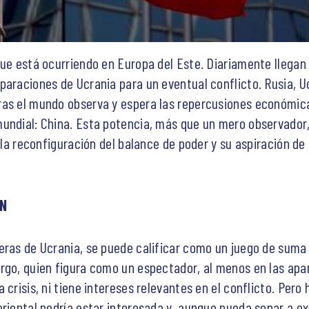
que está ocurriendo en Europa del Este. Diariamente llegan
paraciones de Ucrania para un eventual conflicto. Rusia, U
as el mundo observa y espera las repercusiones económicas
undial: China. Esta potencia, más que un mero observador,
r la reconfiguración del balance de poder y su aspiración de
ÁN
eras de Ucrania, se puede calificar como un juego de suma 
rgo, quien figura como un espectador, al menos en las apar
 crisis, ni tiene intereses relevantes en el conflicto. Pero
oriental podría estar interesada y, aunque pueda sonar a e