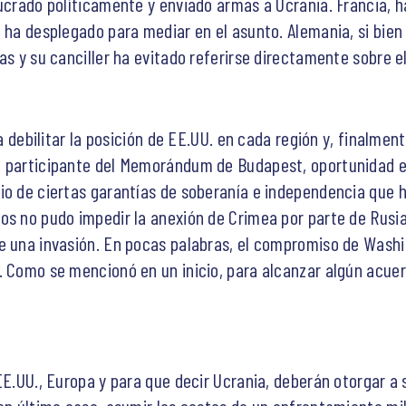
lucrado políticamente y enviado armas a Ucrania. Francia, 
e ha desplegado para mediar en el asunto. Alemania, si bie
as y su canciller ha evitado referirse directamente sobre 
ra debilitar la posición de EE.UU. en cada región y, finalment
a participante del Memorándum de Budapest, oportunidad en
bio de ciertas garantías de soberanía e independencia qu
os no pudo impedir la anexión de Crimea por parte de Rusia
de una invasión. En pocas palabras, el compromiso de Wash
. Como se mencionó en un inicio, para alcanzar algún acuer
EE.UU., Europa y para que decir Ucrania, deberán otorgar a 
en último caso, asumir los costos de un enfrentamiento mili