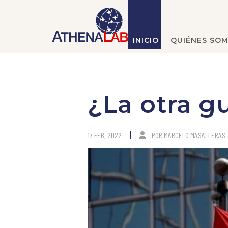
INICIO
QUIÉNES SO
¿La otra g
17 FEB, 2022
POR
MARCELO MASALLERAS