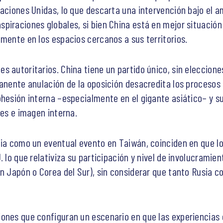
Naciones Unidas, lo que descarta una intervención bajo el a
piraciones globales, si bien China está en mejor situació
lmente en los espacios cercanos a sus territorios.
 autoritarios. China tiene un partido único, sin elecciones 
manente anulación de la oposición desacredita los procesos
ohesión interna –especialmente en el gigante asiático– y 
nes e imagen interna.
nia como un eventual evento en Taiwán, coinciden en que l
. lo que relativiza su participación y nivel de involucrami
on Japón o Corea del Sur), sin considerar que tanto Rusia 
ones que configuran un escenario en que las experiencias 