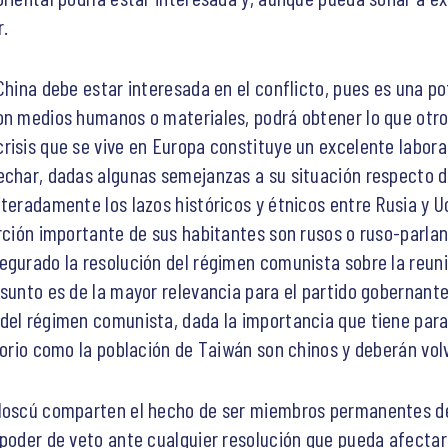
r.
China debe estar interesada en el conflicto, pues es una po
on medios humanos o materiales, podrá obtener lo que otro
risis que se vive en Europa constituye un excelente labora
echar, dadas algunas semejanzas a su situación respecto de
iteradamente los lazos históricos y étnicos entre Rusia y U
rción importante de sus habitantes son rusos o ruso-parlant
egurado la resolución del régimen comunista sobre la reun
asunto es de la mayor relevancia para el partido gobernant
del régimen comunista, dada la importancia que tiene para 
torio como la población de Taiwán son chinos y deberán volv
 Moscú comparten el hecho de ser miembros permanentes d
poder de veto ante cualquier resolución que pueda afectar 