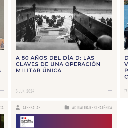
A 80 AÑOS DEL DÍA D: LAS
D
CLAVES DE UNA OPERACIÓN
V
S
MILITAR ÚNICA
P
C
6 JUN, 2024
17
ICA
ATHENALAB
ACTUALIDAD ESTRATÉGICA