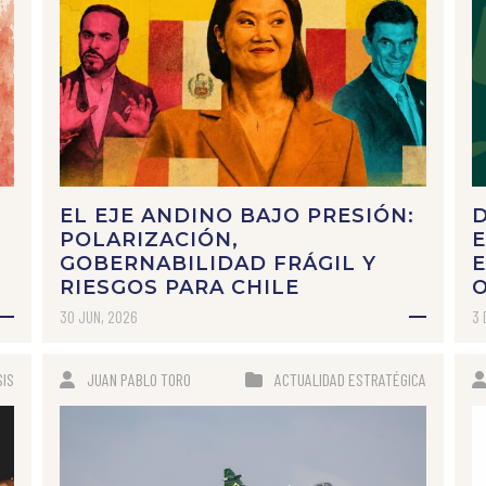
EL EJE ANDINO BAJO PRESIÓN:
D
POLARIZACIÓN,
E
GOBERNABILIDAD FRÁGIL Y
E
RIESGOS PARA CHILE
30 JUN, 2026
3 
SIS
JUAN PABLO TORO
ACTUALIDAD ESTRATÉGICA