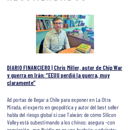
DIARIO FINANCIERO | Chris Miller, autor de Chip War
y guerra en Irán: “EEUU perdió la guerra, muy
claramente”
Ad portas de llegar a Chile para exponer en La Otra
Mirada, el experto en geopolítica y autor del best seller
habla del riesgo global si cae Taiwán; de cómo Silicon
Valley está subestimando a los chinos; asegura -con
convicción- que Nvidia no es una burbuja; y advierte: