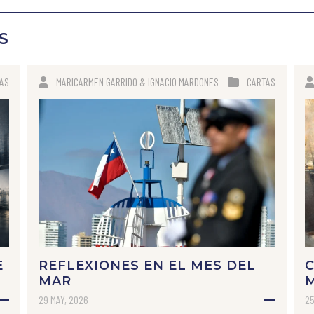
S
AS
MARICARMEN GARRIDO & IGNACIO MARDONES
CARTAS
E
REFLEXIONES EN EL MES DEL
C
MAR
29 MAY, 2026
25