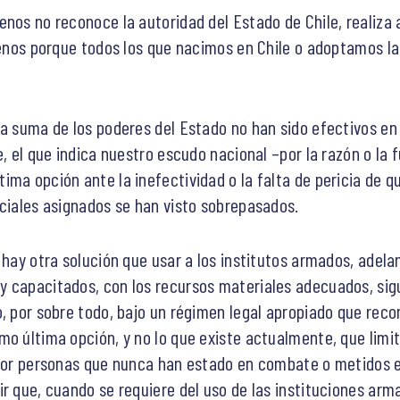
enos no reconoce la autoridad del Estado de Chile, realiza
ilenos porque todos los que nacimos en Chile o adoptamos l
la suma de los poderes del Estado no han sido efectivos en 
e, el que indica nuestro escudo nacional –por la razón o la 
ma opción ante la inefectividad o la falta de pericia de q
iciales asignados se han visto sobrepasados.
o hay otra solución que usar a los institutos armados, ade
 capacitados, con los recursos materiales adecuados, sigu
o, por sobre todo, bajo un régimen legal apropiado que reco
mo última opción, y no lo que existe actualmente, que limit
 por personas que nunca han estado en combate o metidos e
ir que, cuando se requiere del uso de las instituciones arm