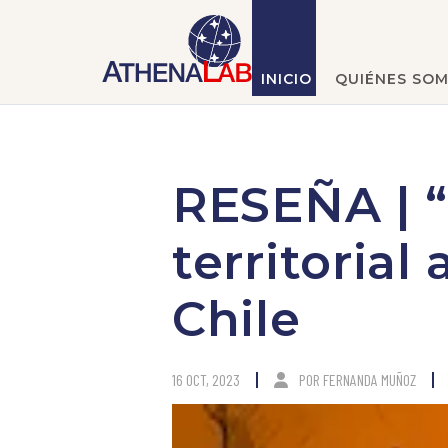
INICIO
QUIÉNES SO
RESEÑA | “
territorial
Chile
16 OCT, 2023
POR
FERNANDA MUÑOZ