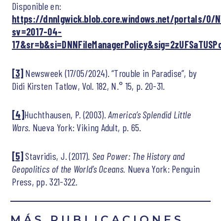
Disponible en:
https://dnnlgwick.blob.core.windows.net/portals
sv=2017-04-
17&sr=b&si=DNNFileManagerPolicy&sig=2zUFSaTUS
[3]
Newsweek (17/05/2024). “Trouble in Paradise”, by
Didi Kirsten Tatlow, Vol. 182, N.° 15, p. 20-31.
[4]
Huchthausen, P. (2003).
America’s Splendid Little
Wars
. Nueva York: Viking Adult, p. 65.
[5]
Stavridis, J. (2017).
Sea Power: The History and
Geopolitics of the World’s Oceans.
Nueva York: Penguin
Press, pp. 321-322.
MÁS PUBLICACIONES