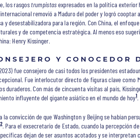
e, los rasgos
trumpistas
expresados en la política exterior
o internacional removió a Maduro del poder y logró cooptar 
 y desestabilizadora para la región. Con China, el enfoque
ulturales y de competencia estratégica. Al menos eso suger
ina: Henry Kissinger.
 CONSEJERO Y CONOCEDOR 
-2023) fue consejero de casi todos los presidentes estadou
epcional. Fue interlocutor directo de figuras clave como 
s duraderos. Con más de cincuenta visitas al país, Kissing
1
miento influyente del gigante asiático en el mundo de hoy
.
ó a la convicción de que Washington y Beijing se habían pe
2
. Para el exsecretario de Estado, cuando la percepción de
specíficas dejan de ser asuntos acotados y se interpreta