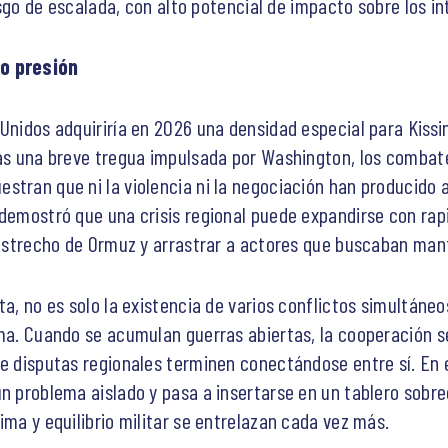
riesgo de escalada, con alto potencial de impacto sobre los
jo presión
Unidos adquiriría en 2026 una densidad especial para Kissi
ras una breve tregua impulsada por Washington, los combate
stran que ni la violencia ni la negociación han producido 
 demostró que una crisis regional puede expandirse con ra
l estrecho de Ormuz y arrastrar a actores que buscaban ma
ta, no es solo la existencia de varios conflictos simultáneo
ma. Cuando se acumulan guerras abiertas, la cooperación se
ue disputas regionales terminen conectándose entre sí. En e
un problema aislado y pasa a insertarse en un tablero sob
ima y equilibrio militar se entrelazan cada vez más.