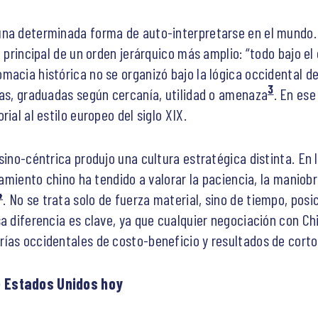
una determinada forma de auto-interpretarse en el mundo. 
 principal de un orden jerárquico más amplio: “todo bajo el c
acia histórica no se organizó bajo la lógica occidental de 
3
das, graduadas según cercanía, utilidad o amenaza
. En ese
ial al estilo europeo del siglo XIX.
sino-céntrica produjo una cultura estratégica distinta. En l
samiento chino ha tendido a valorar la paciencia, la maniobr
4
. No se trata solo de fuerza material, sino de tiempo, posi
sa diferencia es clave, ya que cualquier negociación con C
ías occidentales de costo-beneficio y resultados de corto
e Estados Unidos hoy