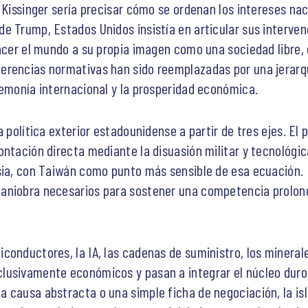
e Kissinger sería precisar cómo se ordenan los intereses na
e Trump, Estados Unidos insistía en articular sus interve
hacer el mundo a su propia imagen como una sociedad libre,
erencias normativas han sido reemplazadas por una jerarqu
gemonía internacional y la prosperidad económica.
 política exterior estadounidense a partir de tres ejes. El p
ontación directa mediante la disuasión militar y tecnológi
sia, con Taiwán como punto más sensible de esa ecuación. E
aniobra necesarios para sostener una competencia prolong
onductores, la IA, las cadenas de suministro, los minerale
usivamente económicos y pasan a integrar el núcleo duro d
a causa abstracta o una simple ficha de negociación, la i