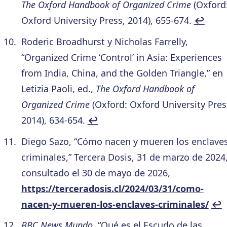
The Oxford Handbook of Organized Crime
(Oxford
Oxford University Press, 2014), 655-674.
↩︎
Roderic Broadhurst y Nicholas Farrelly,
“Organized Crime ‘Control’ in Asia: Experiences
from India, China, and the Golden Triangle,” en
Letizia Paoli, ed.,
The Oxford Handbook of
Organized Crime
(Oxford: Oxford University Pres
2014), 634-654.
↩︎
Diego Sazo, “Cómo nacen y mueren los enclave
criminales,” Tercera Dosis, 31 de marzo de 2024
consultado el 30 de mayo de 2026,
https://terceradosis.cl/2024/03/31/como-
nacen-y-mueren-los-enclaves-criminales/
↩︎
BBC News Mundo
, “Qué es el Escudo de las