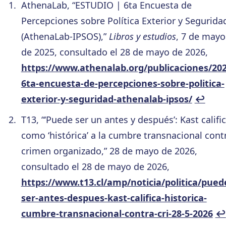
AthenaLab, “ESTUDIO | 6ta Encuesta de
Percepciones sobre Política Exterior y Segurida
(AthenaLab-IPSOS),”
Libros y estudios
, 7 de mayo
de 2025, consultado el 28 de mayo de 2026,
https://www.athenalab.org/publicaciones/202
6ta-encuesta-de-percepciones-sobre-politica-
exterior-y-seguridad-athenalab-ipsos/
↩︎
T13, “‘Puede ser un antes y después’: Kast califi
como ‘histórica’ a la cumbre transnacional cont
crimen organizado,” 28 de mayo de 2026,
consultado el 28 de mayo de 2026,
https://www.t13.cl/amp/noticia/politica/pued
ser-antes-despues-kast-califica-historica-
cumbre-transnacional-contra-cri-28-5-2026
↩︎