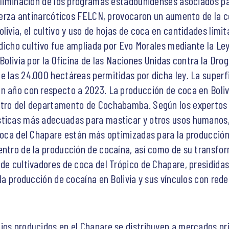
 eliminación de los programas estadounidenses asociados p
 fuerza antinarcóticos FELCN, provocaron un aumento de la c
livia, el cultivo y uso de hojas de coca en cantidades limit
a dicho cultivo fue ampliada por Evo Morales mediante la L
 Bolivia por la Oficina de las Naciones Unidas contra la Dro
e las 24.000 hectáreas permitidas por dicha ley. La superf
n año con respecto a 2023. La producción de coca en Boli
ntro del departamento de Cochabamba. Según los expertos 
sticas más adecuadas para masticar y otros usos humanos,
 coca del Chapare están más optimizadas para la producción
entro de la producción de cocaína, así como de su transfo
 de cultivadores de coca del Trópico de Chapare, presididas
 la producción de cocaína en Bolivia y sus vínculos con red
ios producidos en el Chapare se distribuyen a mercados p