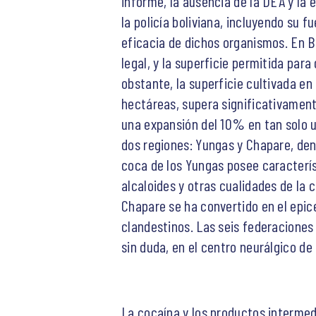
informe, la ausencia de la DEA y la
la policía boliviana, incluyendo su
eficacia de dichos organismos. En Bo
legal, y la superficie permitida par
obstante, la superficie cultivada en
hectáreas, supera significativament
una expansión del 10% en tan solo u
dos regiones: Yungas y Chapare, de
coca de los Yungas posee caracterí
alcaloides y otras cualidades de la
Chapare se ha convertido en el epic
clandestinos. Las seis federaciones
sin duda, en el centro neurálgico de
La cocaína y los productos intermed