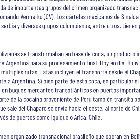
yuda de importantes grupos del crimen organizado transnacio
Comando Vermelho (CV). Los cárteles mexicanos de Sinaloa
 serbia y diversos grupos colombianos, entre otros, tienen 
olivianas se transformaban en base de coca, un producto i
 de Argentina para su procesamiento final. Hoy en día, Bol
 múltiples rutas. Estas incluyen el transporte desde el Chap
te a Argentina. Si bien parte de esta coca, en particular e
ga en buques mercantes transatlánticos en puertos importa
arte de la cocaína proveniente de Perú también transita por
e sale del Chapare se envía hacia el oeste, al norte de Chil
és de puertos como Iquique o Arica, Chile.
imen organizado transnacional brasileño que operan en Boli