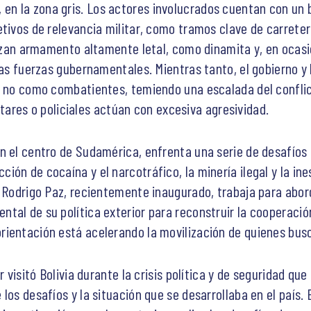
n la zona gris. Los actores involucrados cuentan con un 
tivos de relevancia militar, como tramos clave de carreteras
ilizan armamento altamente letal, como dinamita y, en ocas
ras fuerzas gubernamentales. Mientras tanto, el gobierno y 
s, no como combatientes, temiendo una escalada del confli
ilitares o policiales actúan con excesiva agresividad.
n el centro de Sudamérica, enfrenta una serie de desafíos
ón de cocaína y el narcotráfico, la minería ilegal y la in
e Rodrigo Paz, recientemente inaugurado, trabaja para abor
tal de su política exterior para reconstruir la cooperaci
ientación está acelerando la movilización de quienes busc
r visitó Bolivia durante la crisis política y de seguridad qu
los desafíos y la situación que se desarrollaba en el país. 