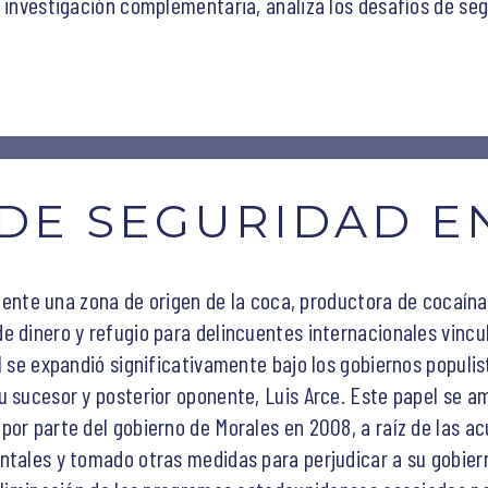
 investigación complementaria, analiza los desafíos de segu
o after naming him defence minister following the resignation of Defence Minister Marcelo Salinas amid intensifying protests during Paz’s administration, as Paz faces calls 
DE SEGURIDAD EN
ente una zona de origen de la coca, productora de cocaína 
 dinero y refugio para delincuentes internacionales vincul
l se expandió significativamente bajo los gobiernos populis
 sucesor y posterior oponente, Luis Arce. Este papel se am
por parte del gobierno de Morales en 2008, a raíz de las a
ntales y tomado otras medidas para perjudicar a su gobier