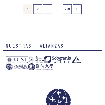
1
2
3
…
228
>
NUESTRAS — ALIANZAS