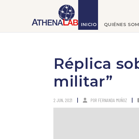
INICIO
QUIÉNES SO
Réplica so
militar”
2 JUN, 2021
POR
FERNANDA MUÑOZ