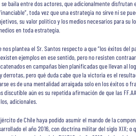
se baila entre dos actores, que adicionalmente disfrutan e
 financiable”, toda vez que una estrategia no sirve ni se pu
bjetivos, su valor político y los medios necesarios para su l
medios en toda estrategia.
 nos plantea el Sr. Santos respecto a que “los éxitos del p
e existen ejemplos en ese sentido, pero no resisten contra
atenados en campañas bien planificadas que llevan al logr
s y derrotas, pero qué duda cabe que la victoria es el result
darse es de una mentalidad arraigada solo en los éxitos o fr
s discutible aún es su repetida afirmación de que las FF.AA.
os, adicionales.
Ejército de Chile haya podido asumir el mando de la compone
ollado el año 2016, con doctrina militar del siglo XIX; o 