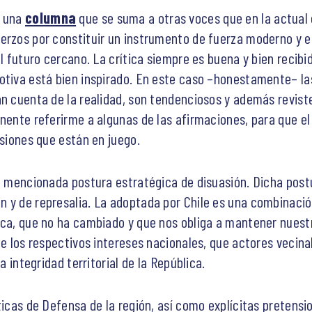
e una
columna
que se suma a otras voces que en la actual 
erzos por constituir un instrumento de fuerza moderno y ef
el futuro cercano. La crítica siempre es buena y bien reci
motiva está bien inspirado. En este caso –honestamente– l
an cuenta de la realidad, son tendenciosos y además revist
nente referirme a algunas de las afirmaciones, para que el
isiones que están en juego.
a mencionada postura estratégica de disuasión. Dicha postur
 y de represalia. La adoptada por Chile es una combinació
gica, que no ha cambiado y que nos obliga a mantener nues
 de los respectivos intereses nacionales, que actores vecin
a integridad territorial de la República.
ticas de Defensa de la región, así como explícitas pretensio