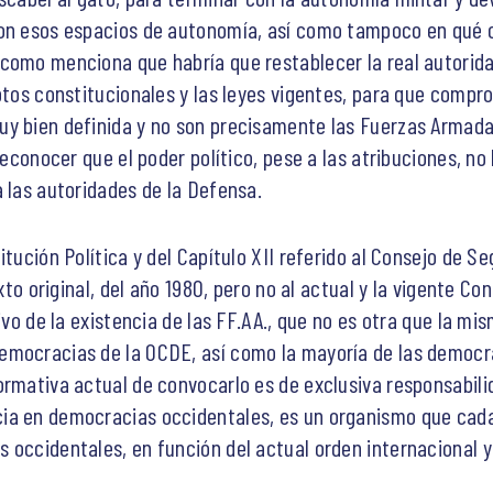
son esos espacios de autonomía, así como tampoco en qué c
como menciona que habría que restablecer la real autorida
eptos constitucionales y las leyes vigentes, para que compr
y bien definida y no son precisamente las Fuerzas Armadas
reconocer que el poder político, pese a las atribuciones, no
a las autoridades de la Defensa.
tución Política y del Capítulo XII referido al Consejo de Se
exto original, del año 1980, pero no al actual y la vigente Co
tivo de la existencia de las FF.AA., que no es otra que la 
emocracias de la OCDE, así como la mayoría de las democ
ormativa actual de convocarlo es de exclusiva responsabilid
ia en democracias occidentales, es un organismo que cad
 occidentales, en función del actual orden internacional 