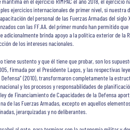
arítima en el ejercicio RIMPAC el año 2018, el ejercicio 
les ejercicios internacionales de primer nivel, si nuestra d
pacitación del personal de las Fuerzas Armadas del siglo XX
nzados con las FF.AA. del primer mundo han permitido que
 adicionalmente brinda apoyo a la política exterior de la Re
cción de los intereses nacionales.
no tiene sustento y que él tiene que probar, son los supues
005, firmada por el Presidente Lagos, y las respectivas ley
e Defensa” (2010), transformaron completamente la estruc
nacional y los procesos y responsabilidades de planificació
 ley de Financiamiento de Capacidades de la Defensa aport
una de las Fuerzas Armadas, excepto en aquellos elementos
linadas, jerarquizadas y no deliberantes.
scabel al gato, para terminar con la autonomía militar y dev