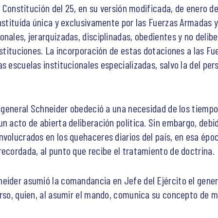
la Constitución del 25, en su versión modificada, de enero d
onstituida única y exclusivamente por las Fuerzas Armadas y
nales, jerarquizadas, disciplinadas, obedientes y no delibe
nstituciones. La incorporación de estas dotaciones a las F
s escuelas institucionales especializadas, salvo la del pe
l general Schneider obedeció a una necesidad de los tiempo
un acto de abierta deliberación política. Sin embargo, debi
nvolucrados en los quehaceres diarios del país, en esa ép
recordada, al punto que recibe el tratamiento de doctrina.
eider asumió la comandancia en Jefe del Ejército el genera
urso, quien, al asumir el mando, comunica su concepto de 