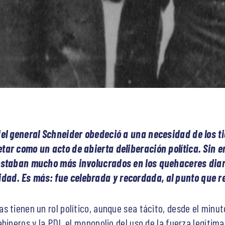
del general Schneider obedeció a una necesidad de los ti
tar como un acto de abierta deliberación política. Sin 
 estaban mucho más involucrados en los quehaceres diari
ad. Es más: fue celebrada y recordada, al punto que re
s tienen un rol político, aunque sea tácito, desde el minut
bineros y la PDI, el monopolio del uso de la fuerza legítima