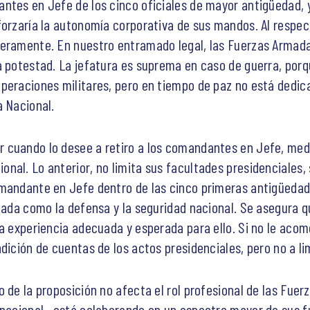
ntes en Jefe de los cinco oficiales de mayor antigüedad, y
forzaría la autonomía corporativa de sus mandos. Al respec
deramente. En nuestro entramado legal, las Fuerzas Armada
a potestad. La jefatura es suprema en caso de guerra, porq
peraciones militares, pero en tiempo de paz no está dedica
a Nacional.
 cuando lo desee a retiro a los comandantes en Jefe, medi
al. Lo anterior, no limita sus facultades presidenciales, 
omandante en Jefe dentro de las cinco primeras antigüedad
icada como la defensa y la seguridad nacional. Se asegura 
a experiencia adecuada y esperada para ello. Si no le acom
dición de cuentas de los actos presidenciales, pero no a lim
o de la proposición no afecta el rol profesional de las Fue
rnacional– está colaborando en un espectro mayor de sus f