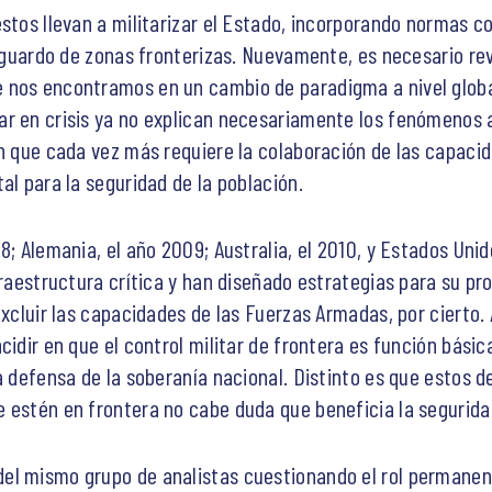
estos llevan a militarizar el Estado, incorporando normas c
esguardo de zonas fronterizas. Nuevamente, es necesario revi
 nos encontramos en un cambio de paradigma a nivel globa
ar en crisis ya no explican necesariamente los fenómenos 
ón que cada vez más requiere la colaboración de las capaci
al para la seguridad de la población.
8; Alemania, el año 2009; Australia, el 2010, y Estados Uni
fraestructura crítica y han diseñado estrategias para su pr
excluir las capacidades de las Fuerzas Armadas, por cierto.
idir en que el control militar de frontera es función básica
a defensa de la soberanía nacional. Distinto es que estos d
 estén en frontera no cabe duda que beneficia la segurida
l mismo grupo de analistas cuestionando el rol permanente