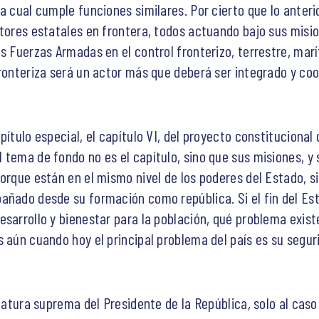
a cual cumple funciones similares. Por cierto que lo anteri
ctores estatales en frontera, todos actuando bajo sus misio
s Fuerzas Armadas en el control fronterizo, terrestre, mar
fronteriza será un actor más que deberá ser integrado y c
ítulo especial, el capítulo VI, del proyecto constitucional 
 tema de fondo no es el capítulo, sino que sus misiones, y 
orque están en el mismo nivel de los poderes del Estado, s
añado desde su formación como república. Si el fin del Es
sarrollo y bienestar para la población, qué problema exist
 aún cuando hoy el principal problema del país es su segur
efatura suprema del Presidente de la República, solo al caso