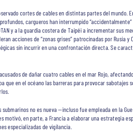
ervado cortes de cables en distintas partes del mundo. 
 profundos, cargueros han interrumpido “accidentalmente” 
OTAN y a la guardia costera de Taipéi a incrementar sus med
eran acciones de “zonas grises” patrocinadas por Rusia y 
égicas sin incurrir en una confrontación directa. Se carac
acusados de dañar cuatro cables en el mar Rojo, afectando
eba que en el océano las barreras para provocar sabotajes 
los.
s submarinos no es nueva —incluso fue empleada en la Guer
s motivó, en parte, a Francia a elaborar una estrategia es
es especializadas de vigilancia.