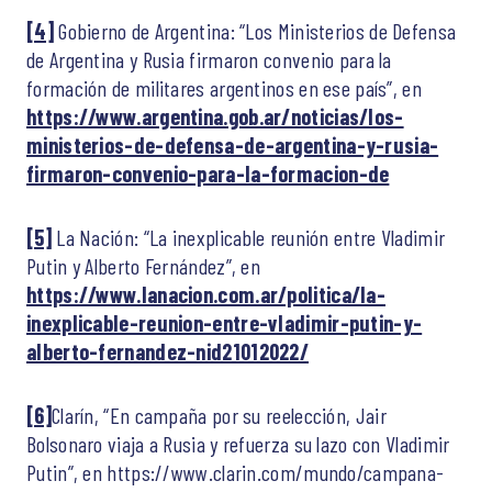
[4]
Gobierno de Argentina: “Los Ministerios de Defensa
de Argentina y Rusia firmaron convenio para la
formación de militares argentinos en ese país”, en
https://www.argentina.gob.ar/noticias/los-
ministerios-de-defensa-de-argentina-y-rusia-
firmaron-convenio-para-la-formacion-de
[5]
La Nación: “La inexplicable reunión entre Vladimir
Putin y Alberto Fernández”, en
https://www.lanacion.com.ar/politica/la-
inexplicable-reunion-entre-vladimir-putin-y-
alberto-fernandez-nid21012022/
[6]
Clarín, “En campaña por su reelección, Jair
Bolsonaro viaja a Rusia y refuerza su lazo con Vladimir
Putin”, en https://www.clarin.com/mundo/campana-