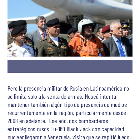
Imagen: France Presse. El ministro de Defensa de Venezuela, Vladimir Padrino (2-L), después de la llegada de dos bombarderos supersónicos
estratégicos Tupolev Tu-160 al Aeropuerto Internacional de Maiquetía, justo al norte de Caracas, el 10 de diciembre de 2018.
Pero la presencia militar de Rusia en Latinoamérica no
se limita solo a la venta de armas. Moscú intenta
mantener también algún tipo de presencia de medios
recurrentemente en la región, particularmente desde
2008 en adelante. Ese año, dos bombarderos
estratégicos rusos Tu-160 Black Jack con capacidad
nuclear llegaron a Venezuela, visita que se repitió luego