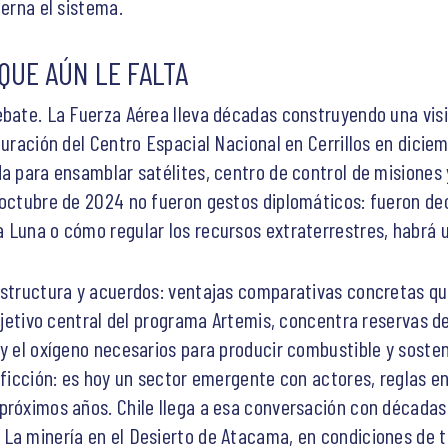
ierna el sistema.
 QUE AÚN LE FALTA
ebate. La Fuerza Aérea lleva décadas construyendo una visi
guración del Centro Espacial Nacional en Cerrillos en dici
a para ensamblar satélites, centro de control de misiones y
 octubre de 2024 no fueron gestos diplomáticos: fueron dec
 Luna o cómo regular los recursos extraterrestres, habrá un
aestructura y acuerdos: ventajas comparativas concretas 
objetivo central del programa Artemis, concentra reservas 
y el oxígeno necesarios para producir combustible y sostene
a ficción: es hoy un sector emergente con actores, reglas e
próximos años. Chile llega a esa conversación con décadas
La minería en el Desierto de Atacama, en condiciones de te