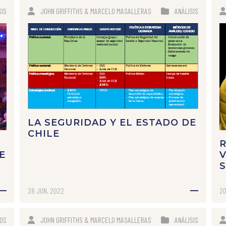
SIS
JOHN GRIFFITHS & MARCELO MASALLERAS
ANÁLISIS
LA SEGURIDAD Y EL ESTADO DE
CHILE
R
E
V
28 JUN, 2022
20
TOS
JOHN GRIFFITHS & MARCELO MASALLERAS
ANÁLISIS