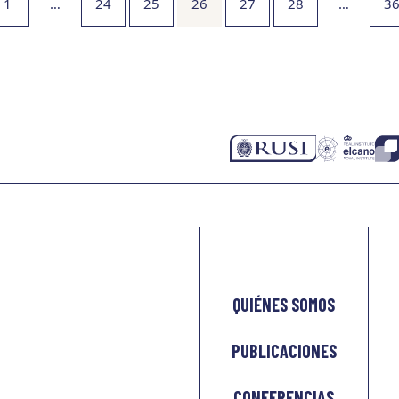
1
…
24
25
26
27
28
…
3
QUIÉNES SOMOS
PUBLICACIONES
CONFERENCIAS