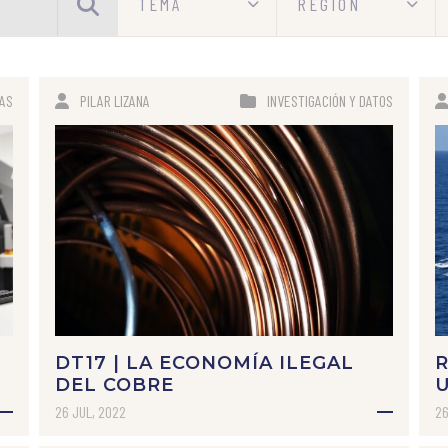
AS
PILAR LIZANA
INVESTIGACIÓN Y DATOS
DT17 | LA ECONOMÍA ILEGAL
R
DEL COBRE
U
26 JUL, 2022
26