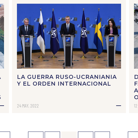
A
LA GUERRA RUSO-UCRANIANIA
D
Y EL ORDEN INTERNACIONAL
F
A
S
O
24 MAY, 2022
12