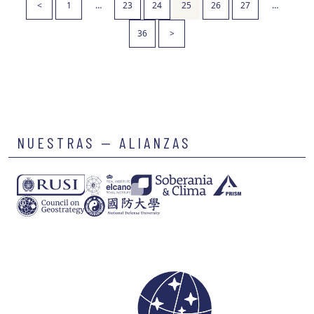
<
1
…
23
24
25
26
27
…
36
>
NUESTRAS — ALIANZAS