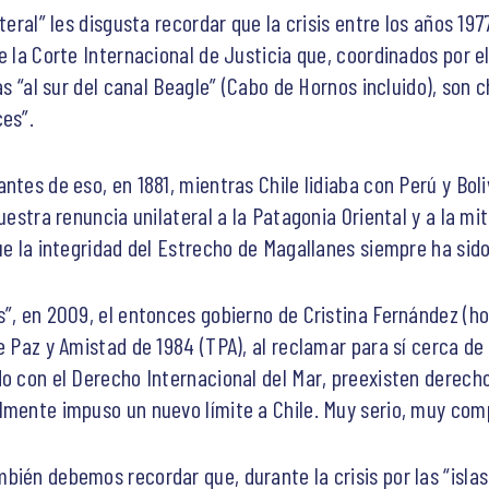
teral” les disgusta recordar que la crisis entre los años 197
e la Corte Internacional de Justicia que, coordinados por el
las “al sur del canal Beagle” (Cabo de Hornos incluido), so
ces”.
ntes de eso, en 1881, mientras Chile lidiaba con Perú y Boli
nuestra renuncia unilateral a la Patagonia Oriental y a la mi
ue la integridad del Estrecho de Magallanes siempre ha sido
s”, en 2009, el entonces gobierno de Cristina Fernández (ho
e Paz y Amistad de 1984 (TPA), al reclamar para sí cerca d
o con el Derecho Internacional del Mar, preexisten derecho
lmente impuso un nuevo límite a Chile. Muy serio, muy comp
ién debemos recordar que, durante la crisis por las “islas 