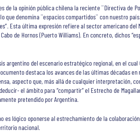
 de la opinión pública chilena la reciente ¨Directiva de Po
en lo que denomina ¨espacios compartidos¨ con nuestro país.
es”. Esta última expresión refiere al sector americano del 
Cabo de Hornos (Puerto Williams). En concreto, dichos “es
sis argentino del escenario estratégico regional, en el cual
 documento destaca los avances de las últimas décadas en 
fensa, aspecto que, más allá de cualquier interpretación, c
deducir- el ámbito para “compartir” el Estrecho de Magalla
camente pretendido por Argentina.
no es lógico oponerse al estrechamiento de la colaboración
rritorio nacional.