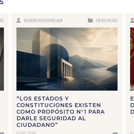
S
AS
RICHARD KOUYOUMDJIAN
ENTREVISTAS
“LOS ESTADOS Y
E
CONSTITUCIONES EXISTEN
D
COMO PROPÓSITO N°1 PARA
DARLE SEGURIDAD AL
CIUDADANO”
6 AGO, 2026
5 