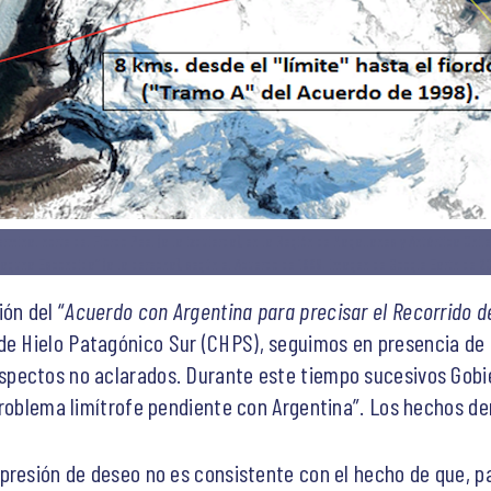
erminal norte del Fiordo Peel (a la izquierda), en la Región de Magallanes y Antártica Chile
Laguna Escondida” (a la derecha), según el Acuerdo de 1998. Imagen de Google Earth de 20
ón del “
Acuerdo con Argentina para precisar el Recorrido de
de Hielo Patagónico Sur (CHPS), seguimos en presencia de 
pectos no aclarados. Durante este tiempo sucesivos Gobie
problema limítrofe pendiente con Argentina”. Los hechos de
presión de deseo no es consistente con el hecho de que, p