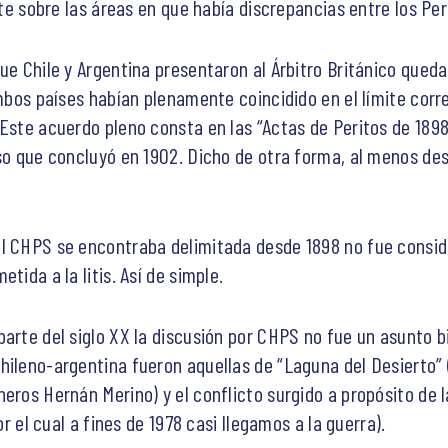
ite sobre las áreas en que había discrepancias entre los Per
que Chile y Argentina presentaron al Árbitro Británico qued
 ambos países habían plenamente coincidido en el límite co
 Este acuerdo pleno consta en las “Actas de Peritos de 189
eso que concluyó en 1902. Dicho de otra forma, al menos de
el CHPS se encontraba delimitada desde 1898 no fue consid
etida a la litis. Así de simple.
arte del siglo XX la discusión por CHPS no fue un asunto b
hileno-argentina fueron aquellas de “Laguna del Desierto” (
eros Hernán Merino) y el conflicto surgido a propósito de 
or el cual a fines de 1978 casi llegamos a la guerra).