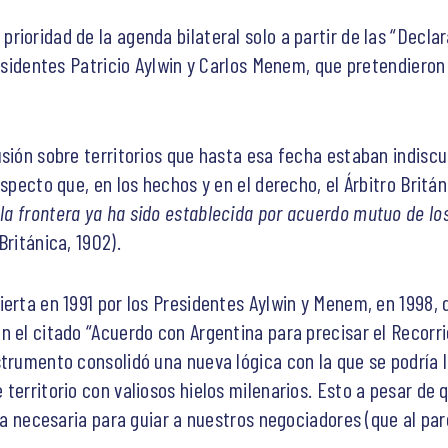
rioridad de la agenda bilateral solo a partir de las “Decla
residentes Patricio Aylwin y Carlos Menem, que pretendieron
usión sobre territorios que hasta esa fecha estaban indisc
aspecto que, en los hechos y en el derecho, el Árbitro Britá
“
la frontera ya ha sido establecida por acuerdo mutuo de lo
Británica, 1902).
ierta en 1991 por los Presidentes Aylwin y Menem, en 1998, 
n el citado “Acuerdo con Argentina para precisar el Recorri
strumento consolidó una nueva lógica con la que se podría l
erritorio con valiosos hielos milenarios. Esto a pesar de qu
ala necesaria para guiar a nuestros negociadores (que al pa