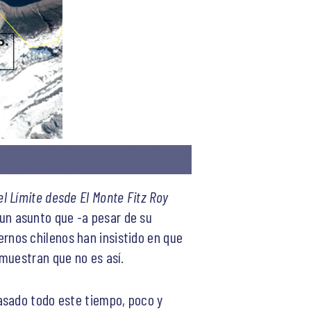
na, y el “límite” con Argentina (línea de trazos amarilla)
18. Norte hacia arriba.
l Límite desde El Monte Fitz Roy
un asunto que -a pesar de su
rnos chilenos han insistido en que
muestran que no es así.
asado todo este tiempo, poco y