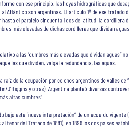
forme con ese principio, las hoyas hidrográficas que desag
 Atlántico son argentinas. El artículo 1º de ese tratado dice
 hasta el paralelo cincuenta i dos de latitud, la cordillera d
mbres más elevadas de dichas cordilleras que dividan aguas,
relativo a las “cumbres más elevadas que dividan aguas” no
 aquellas que dividen, valga la redundancia, las aguas.
a raíz de la ocupación por colonos argentinos de valles de
in/O’Higgins y otras), Argentina planteó diversas controver
“más altas cumbres”.
 bajo esta “nueva interpretación” de un acuerdo vigente (r
l tenor del Tratado de 1881), en 1896 los dos países establ