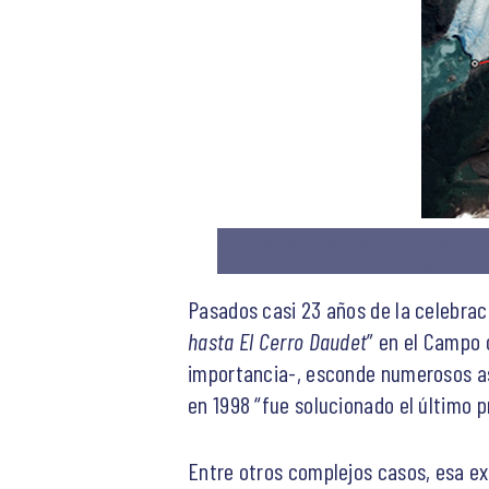
Distancia de 8,0 kms (línea roja) entre el sector t
en el sector de “
Pasados casi 23 años de la celebraci
hasta El Cerro Daudet
” en el Campo 
importancia-, esconde numerosos as
en 1998 “fue solucionado el último 
Entre otros complejos casos, esa ex