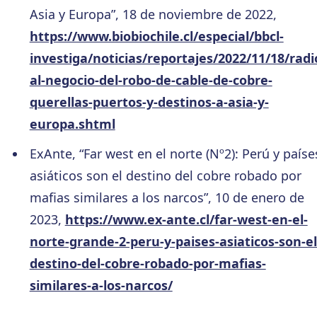
Asia y Europa”, 18 de noviembre de 2022,
https://www.biobiochile.cl/especial/bbcl-
investiga/noticias/reportajes/2022/11/18/radi
al-negocio-del-robo-de-cable-de-cobre-
querellas-puertos-y-destinos-a-asia-y-
europa.shtml
ExAnte, “Far west en el norte (Nº2): Perú y paíse
asiáticos son el destino del cobre robado por
mafias similares a los narcos”, 10 de enero de
2023,
https://www.ex-ante.cl/far-west-en-el-
norte-grande-2-peru-y-paises-asiaticos-son-el
destino-del-cobre-robado-por-mafias-
similares-a-los-narcos/