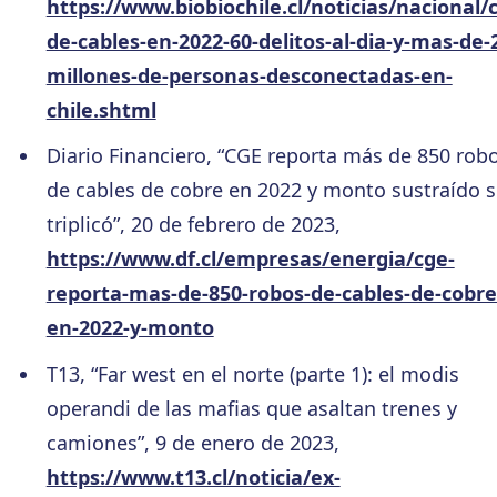
https://www.biobiochile.cl/noticias/nacional/
de-cables-en-2022-60-delitos-al-dia-y-mas-de-
millones-de-personas-desconectadas-en-
chile.shtml
Diario Financiero, “CGE reporta más de 850 rob
de cables de cobre en 2022 y monto sustraído s
triplicó”, 20 de febrero de 2023,
https://www.df.cl/empresas/energia/cge-
reporta-mas-de-850-robos-de-cables-de-cobre
en-2022-y-monto
T13, “Far west en el norte (parte 1): el modis
operandi de las mafias que asaltan trenes y
camiones”, 9 de enero de 2023,
https://www.t13.cl/noticia/ex-