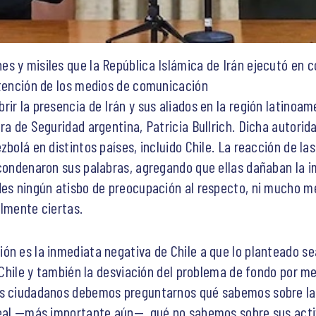
 y misiles que la República Islámica de Irán ejecutó en con
atención de los medios de comunicación
ir la presencia de Irán y sus aliados en la región latinoam
ra de Seguridad argentina, Patricia Bullrich. Dicha autorid
zbolá en distintos países, incluido Chile. La reacción de l
 condenaron sus palabras, agregando que ellas dañaban la i
des ningún atisbo de preocupación al respecto, ni mucho me
almente ciertas.
n es la inmediata negativa de Chile a que lo planteado sea
n Chile y también la desviación del problema de fondo por m
os ciudadanos debemos preguntarnos qué sabemos sobre la 
 real —más importante aún—, qué no sabemos sobre sus acti